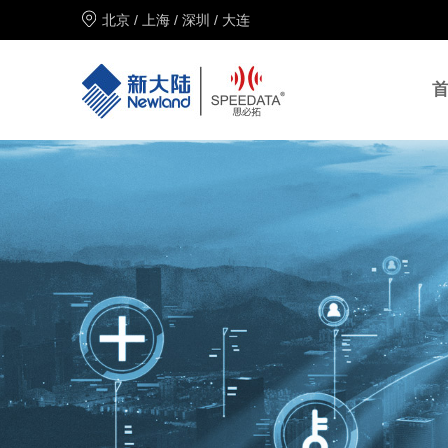
北京
/
上海
/
深圳
/
大连