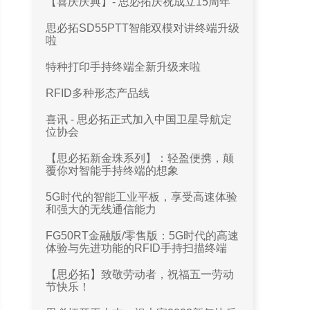
【喜庆庆典】- 思必拓庆祝成立15周年
思必拓SD55PTT智能双模对讲终端升级
啦
特种打印手持终端全新升级来啦
RFID多种形态产品线
喜讯 - 思必拓正式加入中国卫星导航定
位协会
【思必拓新金珠系列】：轻盈便携，颠
覆你对智能手持终端的想象
5G时代的智能工业平板，享受高速体验
和强大的无线通信能力
FG50RT金融版/零售版：5G时代的高速
体验与先进功能的RFID手持扫描终端
【思必拓】致敬劳动者，祝福五一劳动
节快乐！